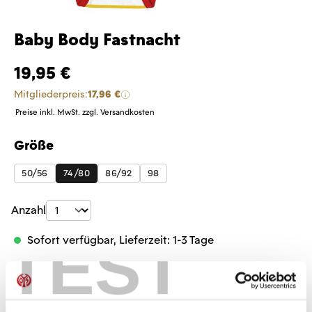
Baby Body Fastnacht
19,95 €
Mitgliederpreis:
17,96 €
Preise inkl. MwSt. zzgl. Versandkosten
Größe
auswählen
50/56
74/80
86/92
98
Produkt Anzahl: Gib den gewünschten Wer
Anzahl
TEST
Sofort verfügbar, Lieferzeit: 1-3 Tage