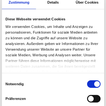
IN DEN WARENKORB
Zustimmung
Details
Über Cookies
Diese Webseite verwendet Cookies
Produktdetails
Wir verwenden Cookies, um Inhalte und Anzeigen zu
personalisieren, Funktionen für soziale Medien anbieten
zu können und die Zugriffe auf unsere Website zu
analysieren. Außerdem geben wir Informationen zu Ihrer
ÄHNLICHE PRODUKTE
Verwendung unserer Website an unsere Partner für
soziale Medien, Werbung und Analysen weiter. Unsere
Partner führen diese Informationen möglicherweise mit
weiteren Daten zusammen, die Sie ihnen bereitgestellt
haben oder die sie im Rahmen Ihrer Nutzung der Dienste
gesammelt haben.
Einwilligungsauswahl
Baby Schuhe Fastnacht
Baby Mütze Fastnacht
Notwendig
12,95 €
12,95 €
Präferenzen