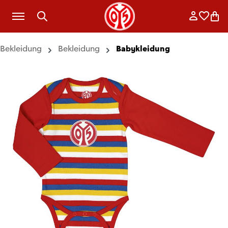
Zum Hauptinhalt springen
Anmelde
Merkli
War
Bekleidung
Bekleidung
Babykleidung