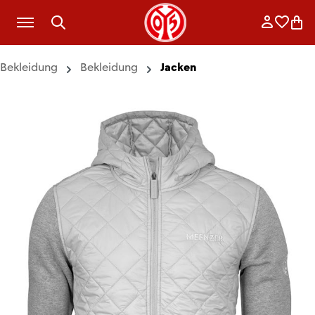
Zum Hauptinhalt springen
Anmelde
Merkli
War
Bekleidung
Bekleidung
Jacken