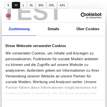
TEST
S
M
L
XL
2XL
3XL
4XL
Produkt Anzahl: Gib den gewünschten Wer
Anzahl
Sofort verfügbar, Lieferzeit: 1-3 Tage
Zustimmung
Details
Über Cookies
Diese Webseite verwendet Cookies
Wir verwenden Cookies, um Inhalte und Anzeigen zu
IN DEN WARENKORB
personalisieren, Funktionen für soziale Medien anbieten
zu können und die Zugriffe auf unsere Website zu
analysieren. Außerdem geben wir Informationen zu Ihrer
Verwendung unserer Website an unsere Partner für
Produktdetails
soziale Medien, Werbung und Analysen weiter. Unsere
Partner führen diese Informationen möglicherweise mit
weiteren Daten zusammen, die Sie ihnen bereitgestellt
haben oder die sie im Rahmen Ihrer Nutzung der Dienste
ÄHNLICHE PRODUKTE
gesammelt haben.
Einwilligungsauswahl