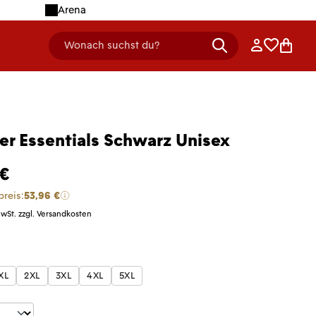
Arena
Anmelden
Merklist
Ware
Wonach suchst du?
header.searchDescription
er Essentials Schwarz Unisex
 €
preis:
53,96 €
MwSt. zzgl. Versandkosten
len
XL
2XL
3XL
4XL
5XL
t Anzahl: Gib den gewünschten Wert ein 