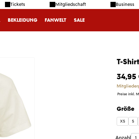
Tickets
Mitgliedschaft
Business
R
BEKLEIDUNG
FANWELT
SALE
T-Shir
34,95
Mitglieder
Preise inkl. 
Größe
auswäh
XS
S
Produk
Anzahl