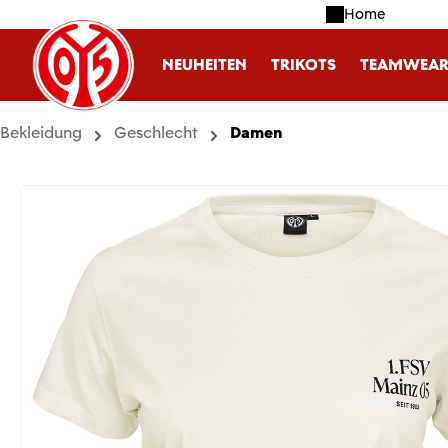
Home
m Hauptinhalt springen
Zur Suche springen
Zur Hauptnavigation springen
NEUHEITEN
TRIKOTS
TEAMWEA
Bekleidung
Geschlecht
Damen