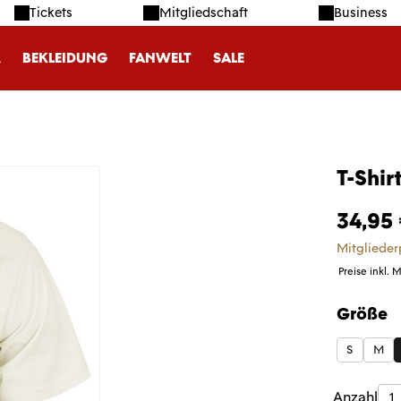
Tickets
Mitgliedschaft
Business
R
BEKLEIDUNG
FANWELT
SALE
T-Shir
34,95
Mitglieder
Preise inkl. 
Größe
auswäh
S
M
Produk
Anzahl