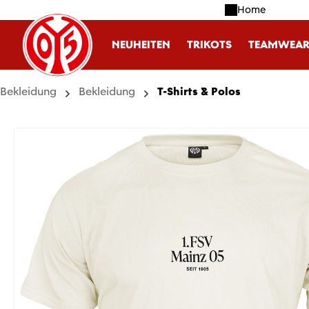
Home
m Hauptinhalt springen
Zur Suche springen
Zur Hauptnavigation springen
NEUHEITEN
TRIKOTS
TEAMWEA
Bekleidung
Bekleidung
T-Shirts & Polos