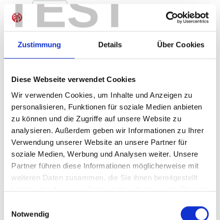
TEST
Produkt Anzahl: Gib den gewünschten Wer
Anzahl
Sofort verfügbar, Lieferzeit: 1-3 Tage
Zustimmung
Details
Über Cookies
Diese Webseite verwendet Cookies
IN DEN WARENKORB
Wir verwenden Cookies, um Inhalte und Anzeigen zu
personalisieren, Funktionen für soziale Medien anbieten
zu können und die Zugriffe auf unsere Website zu
analysieren. Außerdem geben wir Informationen zu Ihrer
Produktdetails
Verwendung unserer Website an unsere Partner für
soziale Medien, Werbung und Analysen weiter. Unsere
Partner führen diese Informationen möglicherweise mit
weiteren Daten zusammen, die Sie ihnen bereitgestellt
ÄHNLICHE PRODUKTE
haben oder die sie im Rahmen Ihrer Nutzung der Dienste
gesammelt haben.
Einwilligungsauswahl
Notwendig