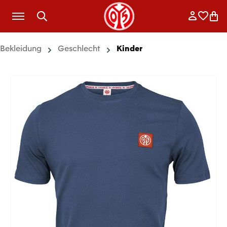
Zum Hauptinhalt springen
Anmelde
Merkli
War
Bekleidung
Geschlecht
Kinder