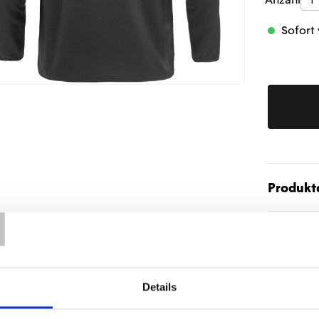
Produk
Sofort 
Produktd
T
Details