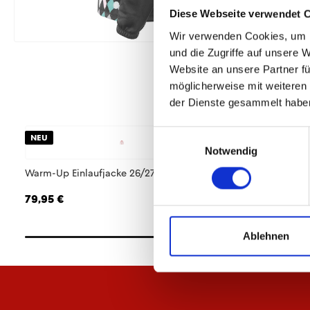
Diese Webseite verwendet 
Wir verwenden Cookies, um I
und die Zugriffe auf unsere 
Website an unsere Partner fü
möglicherweise mit weiteren
der Dienste gesammelt habe
Einwilligungsauswahl
NEU
NEU
Notwendig
Warm-Up Einlaufjacke 26/27 Herren
Warm-Up Einlaufjac
79,95 €
69,95 €
Ablehnen