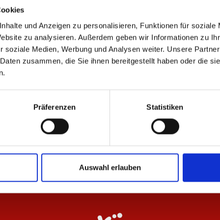
Cookies
nhalte und Anzeigen zu personalisieren, Funktionen für soziale
Website zu analysieren. Außerdem geben wir Informationen zu I
r soziale Medien, Werbung und Analysen weiter. Unsere Partner
ÄHNLICHE PRODUKTE
 Daten zusammen, die Sie ihnen bereitgestellt haben oder die s
n.
NEU
-
Präferenzen
Statistiken
ke 26/27 Kinder
Warm-Up Einlaufjacke 26/27 Herren mit
Wa
Sponsoren
34
89,95 €
Auswahl erlauben