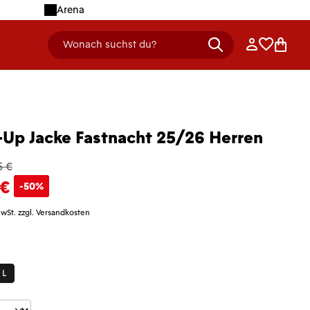
Arena
Anmelden
Merklist
Ware
Wonach suchst du?
header.searchDescription
Up Jacke Fastnacht 25/26 Herren
5 €
 €
-50%
MwSt. zzgl. Versandkosten
len
L