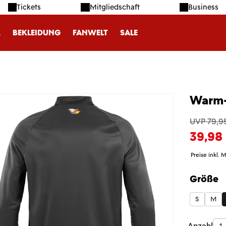
Tickets
Mitgliedschaft
Business
R
BEKLEIDUNG
FANWELT
SALE
Warm-
UVP 79,9
39,98
Preise inkl. 
Größe
auswäh
S
M
Anzahl