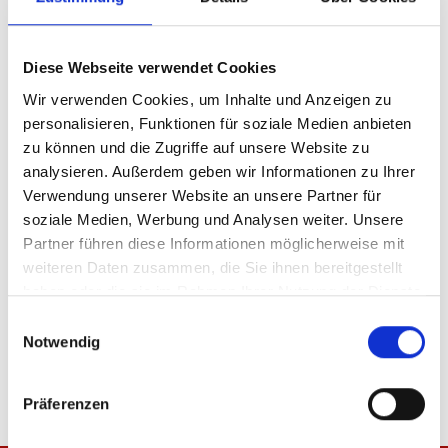
Ohne Sponsoren
Mit Sponsoren
Diese Webseite verwendet Cookies
Produkt Anzahl: Gib den gewünschten Wer
Anzahl
Wir verwenden Cookies, um Inhalte und Anzeigen zu
personalisieren, Funktionen für soziale Medien anbieten
Sofort verfügbar, Lieferzeit: 5-7 Tage
zu können und die Zugriffe auf unsere Website zu
analysieren. Außerdem geben wir Informationen zu Ihrer
Verwendung unserer Website an unsere Partner für
soziale Medien, Werbung und Analysen weiter. Unsere
IN DEN WARENKORB
Partner führen diese Informationen möglicherweise mit
weiteren Daten zusammen, die Sie ihnen bereitgestellt
haben oder die sie im Rahmen Ihrer Nutzung der Dienste
gesammelt haben.
Einwilligungsauswahl
Produktdetails
Notwendig
Präferenzen