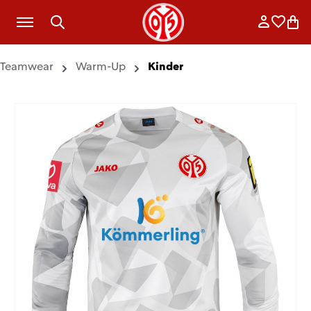
Zum Hauptinhalt springen
Anmelde
Merkli
War
Teamwear
Warm-Up
Kinder