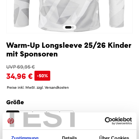
Warm-Up Longsleeve 25/26 Kinder
mit Sponsoren
UVP 69,95 €
34,96 €
-50%
Preise inkl. MwSt. zzgl. Versandkosten
Größe
TEST
auswählen
116
128
140
152
164
Sponsoren
Zustimmung
Details
Über Cookies