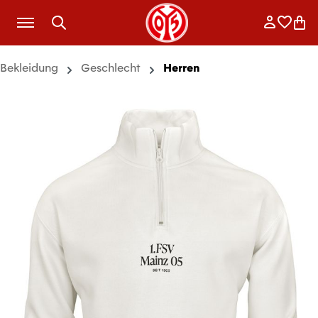
Zum Hauptinhalt springen
Anmelde
Merkli
War
Bekleidung
Geschlecht
Herren