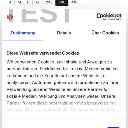
TEST
S
M
L
XL
2XL
3XL
4XL
Produkt Anzahl: Gib den gewünschten Wer
Anzahl
Sofort verfügbar, Lieferzeit: 1-3 Tage
Zustimmung
Details
Über Cookies
Diese Webseite verwendet Cookies
IN DEN WARENKORB
Wir verwenden Cookies, um Inhalte und Anzeigen zu
personalisieren, Funktionen für soziale Medien anbieten
zu können und die Zugriffe auf unsere Website zu
analysieren. Außerdem geben wir Informationen zu Ihrer
Verwendung unserer Website an unsere Partner für
Produktdetails
soziale Medien, Werbung und Analysen weiter. Unsere
Partner führen diese Informationen möglicherweise mit
weiteren Daten zusammen, die Sie ihnen bereitgestellt
haben oder die sie im Rahmen Ihrer Nutzung der Dienste
ÄHNLICHE PRODUKTE
gesammelt haben.
Einwilligungsauswahl