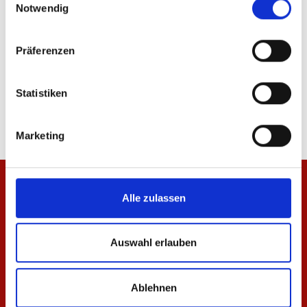
Notwendig
-40%
Präferenzen
Kapuzenpullover Basic Unisex
Hoodie Wardrobe Pro F
Statistiken
64,95 €
47,97 €
79,95 €
Marketing
Alle zulassen
Auswahl erlauben
Ablehnen