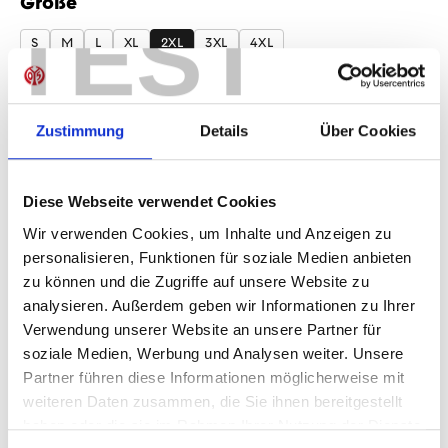
Größe
auswählen
TEST
S
M
L
XL
2XL
3XL
4XL
Produkt Anzahl: Gib den gewünschten Wer
Anzahl
Zustimmung
Details
Über Cookies
Sofort verfügbar, Lieferzeit: 1-3 Tage
Diese Webseite verwendet Cookies
Wir verwenden Cookies, um Inhalte und Anzeigen zu
IN DEN WARENKORB
personalisieren, Funktionen für soziale Medien anbieten
zu können und die Zugriffe auf unsere Website zu
analysieren. Außerdem geben wir Informationen zu Ihrer
Verwendung unserer Website an unsere Partner für
Produktdetails
soziale Medien, Werbung und Analysen weiter. Unsere
Partner führen diese Informationen möglicherweise mit
weiteren Daten zusammen, die Sie ihnen bereitgestellt
haben oder die sie im Rahmen Ihrer Nutzung der Dienste