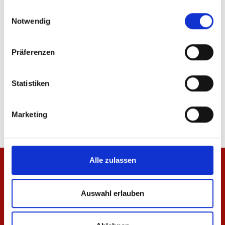
gesammelt haben.
Einwilligungsauswahl
ÄHNLICHE PRODUKTE
Notwendig
Präferenzen
Statistiken
Zip Jacke Essentials Rot Unisex
Zip Jacke Essentials A
69,95 €
69,95 €
Marketing
Alle zulassen
Auswahl erlauben