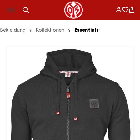
Zum Hauptinhalt springen
Anmelde
Merkli
War
Bekleidung
Kollektionen
Essentials