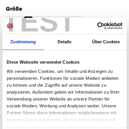
TEST
Größe
auswählen
S
M
L
XL
2XL
3XL
4XL
Produkt Anzahl: Gib den gewünschten Wer
Anzahl
Zustimmung
Details
Über Cookies
Sofort verfügbar, Lieferzeit: 1-3 Tage
Diese Webseite verwendet Cookies
Wir verwenden Cookies, um Inhalte und Anzeigen zu
personalisieren, Funktionen für soziale Medien anbieten
IN DEN WARENKORB
zu können und die Zugriffe auf unsere Website zu
analysieren. Außerdem geben wir Informationen zu Ihrer
Verwendung unserer Website an unsere Partner für
soziale Medien, Werbung und Analysen weiter. Unsere
Produktdetails
Partner führen diese Informationen möglicherweise mit
weiteren Daten zusammen, die Sie ihnen bereitgestellt
haben oder die sie im Rahmen Ihrer Nutzung der Dienste