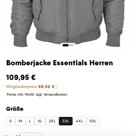
Bomberjacke Essentials Herren
109,95 €
Mitgliederpreis:
98,96 €
Preise inkl. MwSt. zzgl. Versandkosten
Größe
auswählen
S
M
L
XL
2XL
3XL
4XL
5XL