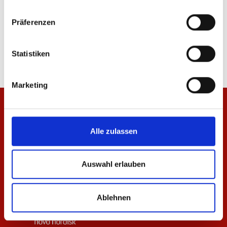
Präferenzen
Zip Jacke Essentials Anthrazit Unisex
Steppjacke Essentials 
69,95 €
119,95 €
Statistiken
Marketing
Alle zulassen
Auswahl erlauben
Ablehnen