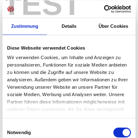
TEST
Produkt Anzahl: Gib den gewünschten Wer
Anzahl
Sofort verfügbar, Lieferzeit: 1-3 Tage
Zustimmung
Details
Über Cookies
IN DEN WARENKORB
Diese Webseite verwendet Cookies
Wir verwenden Cookies, um Inhalte und Anzeigen zu
personalisieren, Funktionen für soziale Medien anbieten
zu können und die Zugriffe auf unsere Website zu
analysieren. Außerdem geben wir Informationen zu Ihrer
Produktdetails
Verwendung unserer Website an unsere Partner für
soziale Medien, Werbung und Analysen weiter. Unsere
Partner führen diese Informationen möglicherweise mit
weiteren Daten zusammen, die Sie ihnen bereitgestellt
ÄHNLICHE PRODUKTE
haben oder die sie im Rahmen Ihrer Nutzung der Dienste
gesammelt haben.
Einwilligungsauswahl
Notwendig