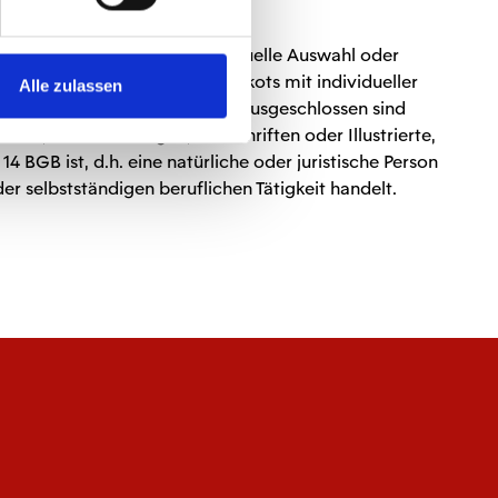
 deren Herstellung eine individuelle Auswahl oder
 zugeschnitten sind (z.B. Trikots mit individueller
Alle zulassen
e Rückgabe anbieten). Ebenso ausgeschlossen sind
e, sowie Zeitungen, Zeitschriften oder Illustrierte,
GB ist, d.h. eine natürliche oder juristische Person
r selbstständigen beruflichen Tätigkeit handelt.