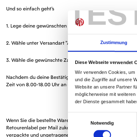
TES
Und so einfach geht’s
1. Lege deine gewünschten Artikel in den Warenkorb
2. Wähle unter Versandart "Abholung MEWA ARENA"
Zustimmung
3. Wähle die gewünschte Zahlungsart und schließe deine B
Diese Webseite verwendet 
Wir verwenden Cookies, um I
Nachdem du deine Bestätigungsmail von uns erhalten hast
und die Zugriffe auf unsere 
Zeit von 8.00-18.00 Uhr an der MEWA ARENA (Tür Warena
Website an unsere Partner fü
möglicherweise mit weiteren
der Dienste gesammelt habe
Retoure
Einwilligungsauswahl
Wenn Sie die bestellte Ware umtauschen, beziehungsweis
Notwendig
Retourenlabel per Mail zukommen lassen. Sie können die Wa
verpackte und ungetragene Ware zurücknehmen können. 