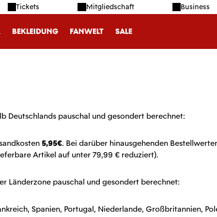
Tickets
Mitgliedschaft
Business
R
BEKLEIDUNG
FANWELT
SALE
lb Deutschlands pauschal und gesondert berechnet:
ersandkosten
5,95€
. Bei darüber hinausgehenden Bestellwerten 
eferbare Artikel auf unter 79,99 € reduziert).
r Länderzone pauschal und gesondert berechnet:
nkreich, Spanien, Portugal, Niederlande, Großbritannien, Pole