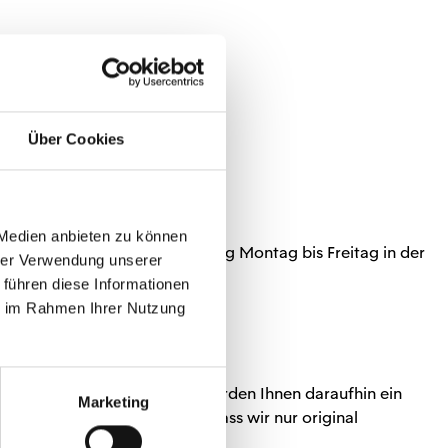
Über Cookies
 Medien anbieten zu können
g. Du kannst deine Bestellung Montag bis Freitag in der
hrer Verwendung unserer
 führen diese Informationen
ie im Rahmen Ihrer Nutzung
il an shop@mainz05.de. Wir
werden Ihnen daraufhin ein
Marketing
ben Sie Verständnis dafür, dass wir nur original
h nicht annehmen.