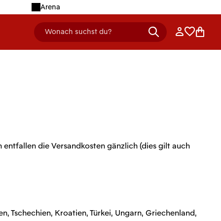
Arena
Anmelden
Merklist
Ware
Wonach suchst du?
header.searchDescription
entfallen die Versandkosten gänzlich (dies gilt auch
n, Tschechien, Kroatien, Türkei, Ungarn, Griechenland,