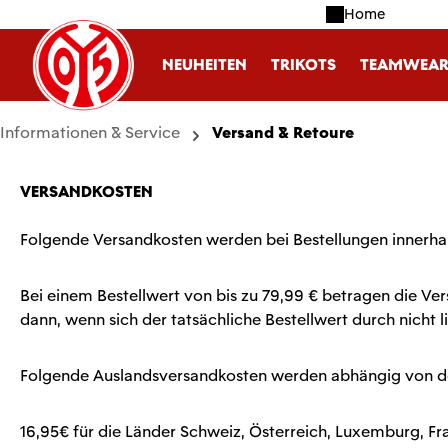
Home
m Hauptinhalt springen
Zur Suche springen
Zur Hauptnavigation springen
NEUHEITEN
TRIKOTS
TEAMWEA
Informationen & Service
Versand & Retoure
VERSANDKOSTEN
Folgende Versandkosten werden bei Bestellungen innerha
Bei einem Bestellwert von bis zu 79,99 € betragen die V
dann, wenn sich der tatsächliche Bestellwert durch nicht li
Folgende Auslandsversandkosten werden abhängig von de
16,95€ für die Länder Schweiz, Österreich, Luxemburg, Fra