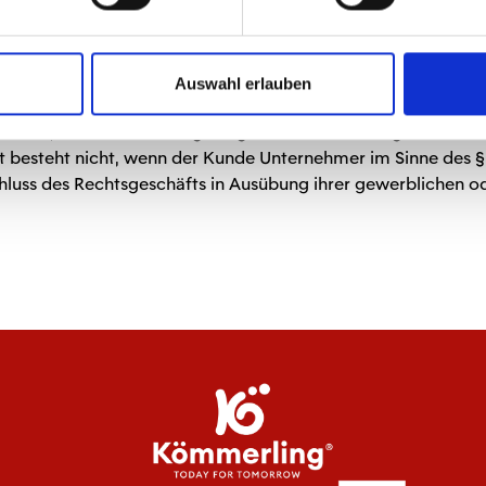
 zur Lieferung von Waren, die nicht vorgefertigt sind und für
eindeutig auf die persönlichen Bedürfnisse des Verbrauchers
Auswahl erlauben
r seine Rückennummer wechseln, können wir im Anschluss kein
re, sofern die Versiegelung nach der Lieferung entfernt wurd
teht nicht, wenn der Kunde Unternehmer im Sinne des § 14 B
hluss des Rechtsgeschäfts in Ausübung ihrer gewerblichen ode