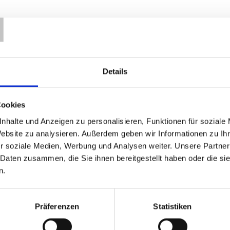
T
Details
estellung ab.
Cookies
nhalte und Anzeigen zu personalisieren, Funktionen für soziale
, bekommst du eine separate Versandbestätigung zur Abholun
Website zu analysieren. Außerdem geben wir Informationen zu I
nnahme, rechts vom Fanshop) abholen.
r soziale Medien, Werbung und Analysen weiter. Unsere Partner
 Daten zusammen, die Sie ihnen bereitgestellt haben oder die s
n.
e zurücksenden möchten, schreiben Sie bitte eine kurze Ma
Präferenzen
Statistiken
re innerhalb von 14 Tagen nach Erhalt zurücksenden. Bitte ha
Außerdem können wir unfrei gesendete Pakete grundsätzlic