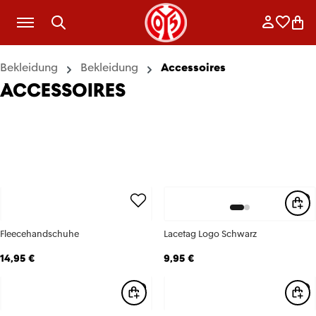
Zum Hauptinhalt springen
Anmelde
Merkli
War
Bekleidung
Bekleidung
Accessoires
ACCESSOIRES
Fleecehandschuhe
Lacetag Logo Schwarz
14,95 €
9,95 €