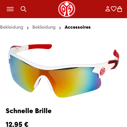
Zum Hauptinhalt springen
Anmelde
Merkli
War
Bekleidung
Bekleidung
Accessoires
Schnelle Brille
12,95 €