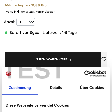
Mitgliederpreis:
11,66 €
Preise inkl. MwSt. zzgl. Versandkosten
Produkt Anzahl: Gib den gewünschten Wer
Anzahl
Sofort verfügbar, Lieferzeit: 1-3 Tage
TEST
IN DEN WARENKORB
Produktdetails
Zustimmung
Details
Über Cookies
Diese Webseite verwendet Cookies
ÄHNLICHE PRODUKTE