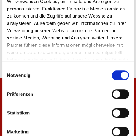
Wir verwenden Cookies, um Inhalte und Anzeigen zu
personalisieren, Funktionen für soziale Medien anbieten
zu können und die Zugriffe auf unsere Website zu
analysieren. Außerdem geben wir Informationen zu Ihrer
Verwendung unserer Website an unsere Partner für
soziale Medien, Werbung und Analysen weiter. Unsere
Sonnenbrille Logo
Schal 1. FSV Mainz 05
Partner führen diese Informationen möglicherweise mit
14,95 €
19,95 €
weiteren Daten zusammen, die Sie ihnen bereitgestellt
haben oder die sie im Rahmen Ihrer Nutzung der Dienste
gesammelt haben.
Einwilligungsauswahl
Notwendig
Präferenzen
Statistiken
Marketing