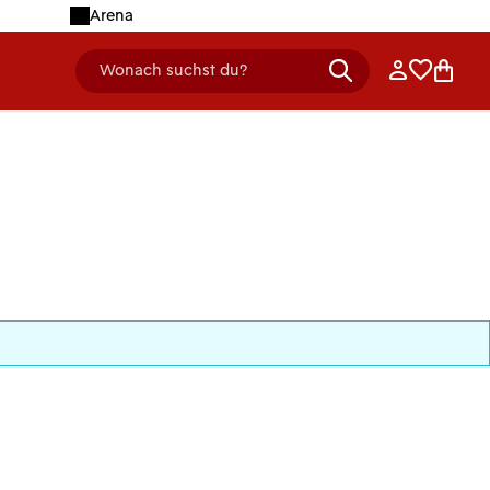
Arena
Anmelden
Merklist
Ware
Wonach suchst du?
header.searchDescription