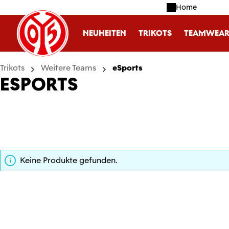
Home
m Hauptinhalt springen
Zur Suche springen
Zur Hauptnavigation springen
NEUHEITEN
TRIKOTS
TEAMWEA
Trikots
Weitere Teams
eSports
ESPORTS
Keine Produkte gefunden.