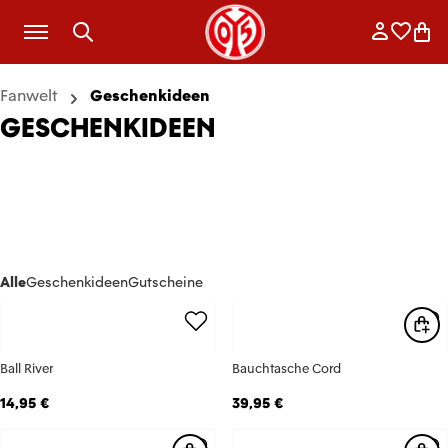
Zum Hauptinhalt springen
Anmelde
Merkli
War
Fanwelt
Geschenkideen
GESCHENKIDEEN
Alle
Geschenkideen
Gutscheine
Ball River
Bauchtasche Cord
14,95 €
39,95 €