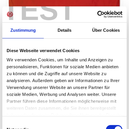
TEST
Zustimmung
Details
Über Cookies
Wendebettwäsche
Diese Webseite verwendet Cookies
49,95 €
Wir verwenden Cookies, um Inhalte und Anzeigen zu
Mitgliederpreis:
44,96 €
personalisieren, Funktionen für soziale Medien anbieten
zu können und die Zugriffe auf unsere Website zu
Preise inkl. MwSt. zzgl. Versandkosten
analysieren. Außerdem geben wir Informationen zu Ihrer
Produkt Anzahl: Gib den gewünschten Wer
Anzahl
Verwendung unserer Website an unsere Partner für
soziale Medien, Werbung und Analysen weiter. Unsere
Sofort verfügbar, Lieferzeit: 1-3 Tage
Partner führen diese Informationen möglicherweise mit
weiteren Daten zusammen, die Sie ihnen bereitgestellt
haben oder die sie im Rahmen Ihrer Nutzung der Dienste
gesammelt haben.
Einwilligungsauswahl