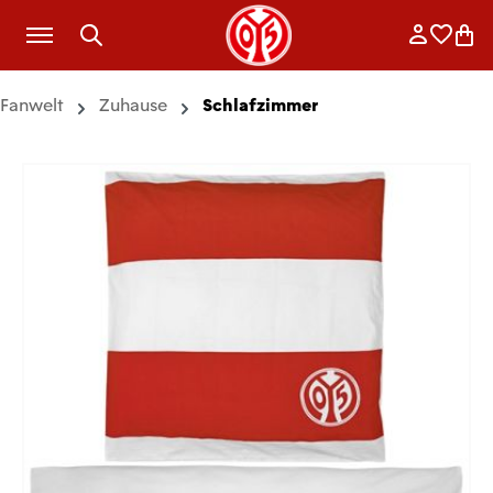
Zum Hauptinhalt springen
Anmelde
Merkli
War
Fanwelt
Zuhause
Schlafzimmer