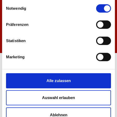
gesammelt haben.
Einwilligungsauswahl
Notwendig
Präferenzen
Statistiken
Marketing
ÖFFNUNGSZEITEN
FANSHOP MEWA ARENA
Mo-Fr: 10:00 - 18:30 Uhr
Alle zulassen
Sa: 10:00 - 14:00 Uhr
FANSHOP INNENSTADT
Auswahl erlauben
Mo-Fr: 10:00 - 18:30 Uhr
Sa: 10:00 - 16:00 Uhr
Ablehnen
INFORMATIONEN & SERVICE