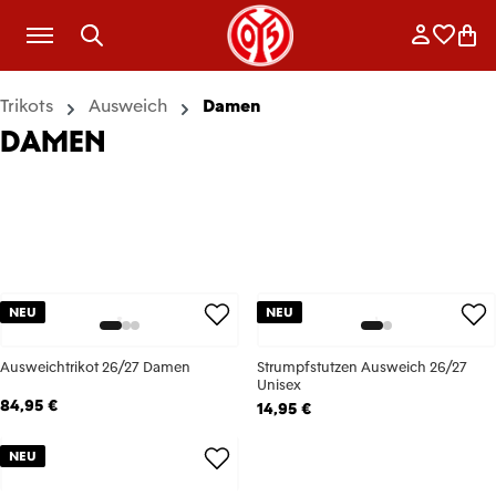
Zum Hauptinhalt springen
Anmelde
Merkli
War
Trikots
Ausweich
Damen
DAMEN
NEU
NEU
Ausweichtrikot 26/27 Damen
Strumpfstutzen Ausweich 26/27
Unisex
84,95 €
14,95 €
NEU