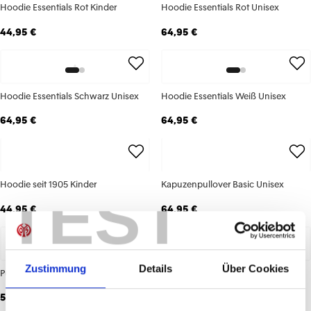
Hoodie Essentials Rot Kinder
Hoodie Essentials Rot Unisex
44,95 €
64,95 €
Hoodie Essentials Schwarz Unisex
Hoodie Essentials Weiß Unisex
64,95 €
64,95 €
Hoodie seit 1905 Kinder
Kapuzenpullover Basic Unisex
TEST
44,95 €
64,95 €
Zustimmung
Details
Über Cookies
Pullover Essentials Navy Unisex
Pullover Essentials Schwarz Unisex
59,95 €
59,95 €