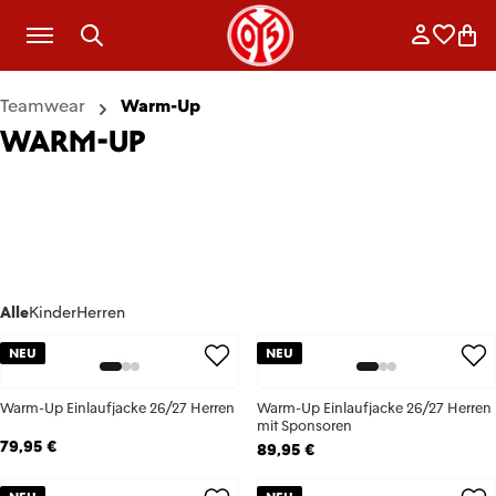
Zum Hauptinhalt springen
Anmelde
Merkli
War
Teamwear
Warm-Up
WARM-UP
Alle
Kinder
Herren
NEU
NEU
Warm-Up Einlaufjacke 26/27 Herren
Warm-Up Einlaufjacke 26/27 Herren
mit Sponsoren
79,95 €
89,95 €