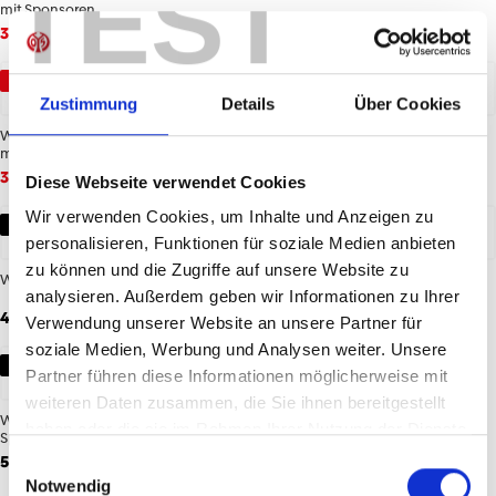
TEST
mit Sponsoren
27,48 €
54,95 €
37,48 €
74,95 €
-50%
NEU
Zustimmung
Details
Über Cookies
Warm-Up Longsleeve 25/26 Kinder
Warm-Up Shirt 26/27 Herren mit
mit Sponsoren
Sponsoren
34,96 €
69,95 €
59,95 €
Diese Webseite verwendet Cookies
Wir verwenden Cookies, um Inhalte und Anzeigen zu
NEU
NEU
personalisieren, Funktionen für soziale Medien anbieten
zu können und die Zugriffe auf unsere Website zu
Warm-Up T-Shirt 26/27 Herren
Warm-Up T-Shirt 26/27 Kinder
analysieren. Außerdem geben wir Informationen zu Ihrer
49,95 €
44,95 €
Verwendung unserer Website an unsere Partner für
soziale Medien, Werbung und Analysen weiter. Unsere
NEU
Partner führen diese Informationen möglicherweise mit
weiteren Daten zusammen, die Sie ihnen bereitgestellt
Warm-Up T-Shirt 26/27 Kinder mit
haben oder die sie im Rahmen Ihrer Nutzung der Dienste
Sponsoren
gesammelt haben.
54,95 €
Einwilligungsauswahl
Notwendig