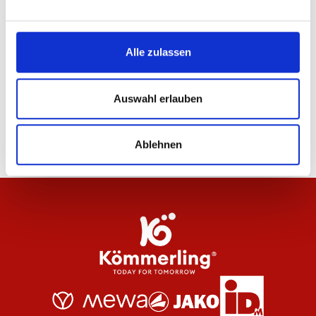
24
von
51
Alle zulassen
WEITERE PRODUKTE LADEN
Auswahl erlauben
Ablehnen