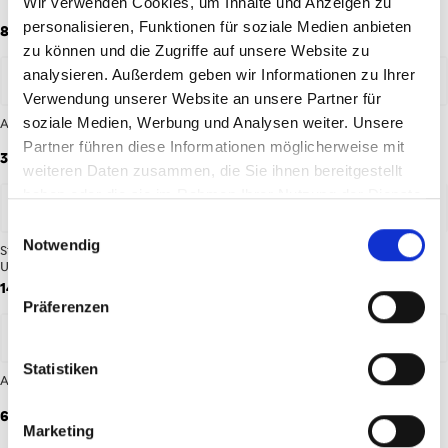
Wir verwenden Cookies, um Inhalte und Anzeigen zu
personalisieren, Funktionen für soziale Medien anbieten
84,95 €
64,95 €
zu können und die Zugriffe auf unsere Website zu
analysieren. Außerdem geben wir Informationen zu Ihrer
Verwendung unserer Website an unsere Partner für
soziale Medien, Werbung und Analysen weiter. Unsere
Ausweichshorts 26/27 Herren
Ausweichshorts 26/27 Kinder
Partner führen diese Informationen möglicherweise mit
39,95 €
34,95 €
weiteren Daten zusammen, die Sie ihnen bereitgestellt
haben oder die sie im Rahmen Ihrer Nutzung der Dienste
gesammelt haben.
Einwilligungsauswahl
Notwendig
Strumpfstutzen Ausweich 26/27
Tube Stutzen Ausweich 26/27
Unisex
Unisex
14,95 €
14,95 €
Präferenzen
Statistiken
Ausweichtrikot 26/27 Kinder
Ausweichtrikot 26/27 Damen
64,95 €
84,95 €
Marketing