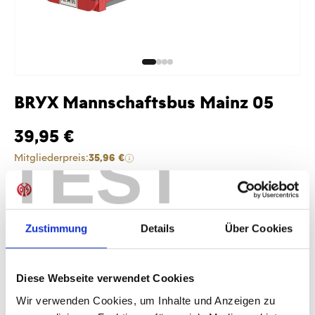
BRYX Mannschaftsbus Mainz 05
39,95 €
TEST
Mitgliederpreis:
35,96 €
Preise inkl. MwSt. zzgl. Versandkosten
Produkt Anzahl: Gib den gewünschten Wer
Anzahl
Zustimmung
Details
Über Cookies
Sofort verfügbar, Lieferzeit: 1-3 Tage
Diese Webseite verwendet Cookies
Wir verwenden Cookies, um Inhalte und Anzeigen zu
IN DEN WARENKORB