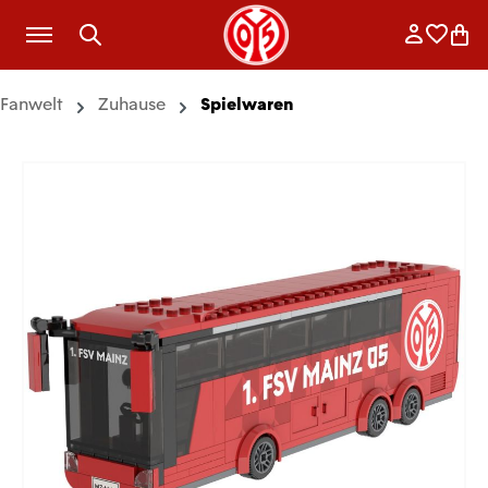
Zum Hauptinhalt springen
Anmelde
Merkli
War
Fanwelt
Zuhause
Spielwaren