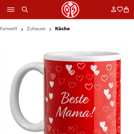
Zum Hauptinhalt springen
Anmelde
Merkli
War
Fanwelt
Zuhause
Küche