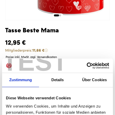
Tasse Beste Mama
12,95 €
TEST
Mitgliederpreis:
11,66 €
Preise inkl. MwSt. zzgl. Versandkosten
Produkt Anzahl: Gib den gewünschten Wer
Anzahl
Sofort verfügbar, Lieferzeit: 1-3 Tage
Zustimmung
Details
Über Cookies
Diese Webseite verwendet Cookies
IN DEN WARENKORB
Wir verwenden Cookies, um Inhalte und Anzeigen zu
personalisieren, Funktionen für soziale Medien anbieten