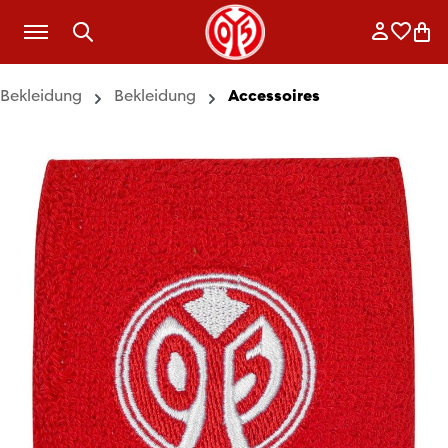
Zum Hauptinhalt springen
Anmelde
Merkli
War
Bekleidung
Bekleidung
Accessoires