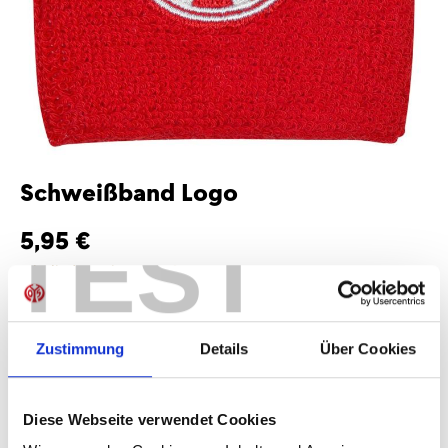
Schweißband Logo
TEST
5,95 €
Mitgliederpreis:
5,36 €
Preise inkl. MwSt. zzgl. Versandkosten
Produkt Anzahl: Gib den gewünschten Wer
Anzahl
Zustimmung
Details
Über Cookies
Sofort verfügbar, Lieferzeit: 1-3 Tage
Diese Webseite verwendet Cookies