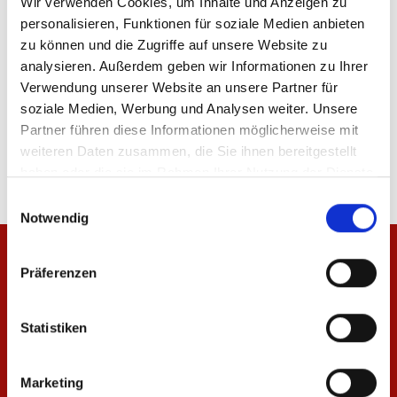
Wir verwenden Cookies, um Inhalte und Anzeigen zu
personalisieren, Funktionen für soziale Medien anbieten
IN DEN WARENKORB
zu können und die Zugriffe auf unsere Website zu
analysieren. Außerdem geben wir Informationen zu Ihrer
Verwendung unserer Website an unsere Partner für
soziale Medien, Werbung und Analysen weiter. Unsere
Produktdetails
Partner führen diese Informationen möglicherweise mit
weiteren Daten zusammen, die Sie ihnen bereitgestellt
haben oder die sie im Rahmen Ihrer Nutzung der Dienste
gesammelt haben.
Einwilligungsauswahl
Notwendig
Präferenzen
Statistiken
Marketing