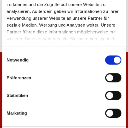
zu können und die Zugriffe auf unsere Website zu
analysieren. Außerdem geben wir Informationen zu Ihrer
Hundeleine
Schlüsselband 1.FSV M
Verwendung unserer Website an unsere Partner für
soziale Medien, Werbung und Analysen weiter. Unsere
14,95 €
5,95 €
Partner führen diese Informationen möglicherweise mit
weiteren Daten zusammen, die Sie ihnen bereitgestellt
haben oder die sie im Rahmen Ihrer Nutzung der Dienste
gesammelt haben.
Einwilligungsauswahl
Notwendig
Präferenzen
Statistiken
Marketing