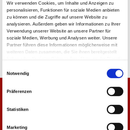
ÄHNLICHE PRODUKTE
Wir verwenden Cookies, um Inhalte und Anzeigen zu
personalisieren, Funktionen für soziale Medien anbieten
zu können und die Zugriffe auf unsere Website zu
analysieren. Außerdem geben wir Informationen zu Ihrer
Verwendung unserer Website an unsere Partner für
soziale Medien, Werbung und Analysen weiter. Unsere
Umhängeband Logo
Umhängeband Schwa
Partner führen diese Informationen möglicherweise mit
6,95 €
3,95 €
weiteren Daten zusammen, die Sie ihnen bereitgestellt
haben oder die sie im Rahmen Ihrer Nutzung der Dienste
gesammelt haben.
Einwilligungsauswahl
Notwendig
Präferenzen
Statistiken
Marketing