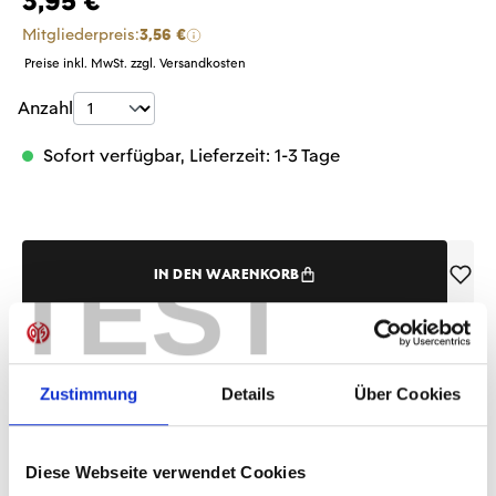
3,95 €
Mitgliederpreis:
3,56 €
Preise inkl. MwSt. zzgl. Versandkosten
Produkt Anzahl: Gib den gewünschten Wer
Anzahl
Sofort verfügbar, Lieferzeit: 1-3 Tage
TEST
IN DEN WARENKORB
Produktdetails
Zustimmung
Details
Über Cookies
Diese Webseite verwendet Cookies