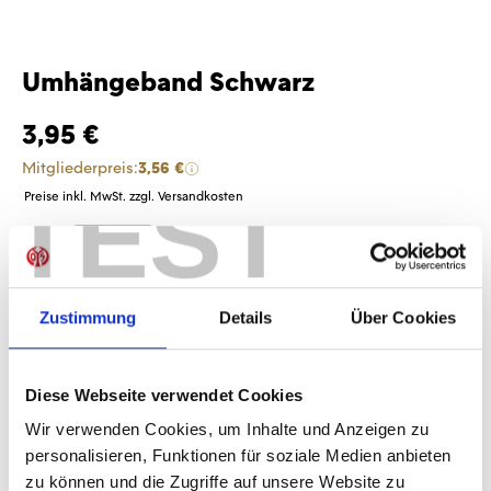
Umhängeband Schwarz
3,95 €
Mitgliederpreis:
3,56 €
TEST
Preise inkl. MwSt. zzgl. Versandkosten
Produkt Anzahl: Gib den gewünschten Wer
Anzahl
Sofort verfügbar, Lieferzeit: 1-3 Tage
Zustimmung
Details
Über Cookies
Diese Webseite verwendet Cookies
IN DEN WARENKORB
Wir verwenden Cookies, um Inhalte und Anzeigen zu
personalisieren, Funktionen für soziale Medien anbieten
zu können und die Zugriffe auf unsere Website zu