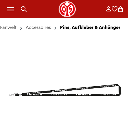
Zum Hauptinhalt springen
Anmelde
Merkli
War
Fanwelt
Accessoires
Pins, Aufkleber & Anhänger