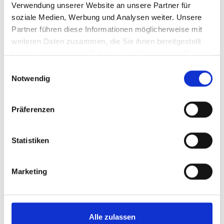
Schlüsselanhänger Schlaufe
Verwendung unserer Website an unsere Partner für
soziale Medien, Werbung und Analysen weiter. Unsere
8,95 €
Partner führen diese Informationen möglicherweise mit
weiteren Daten zusammen, die Sie ihnen bereitgestellt
Mitgliederpreis:
8,06 €
haben oder die sie im Rahmen Ihrer Nutzung der Dienste
Preise inkl. MwSt. zzgl. Versandkosten
gesammelt haben.
Einwilligungsauswahl
Produkt Anzahl: Gib den gewünschten Wer
Notwendig
Anzahl
Sofort verfügbar, Lieferzeit: 1-3 Tage
Präferenzen
Statistiken
IN DEN WARENKORB
Marketing
Produktdetails
Alle zulassen