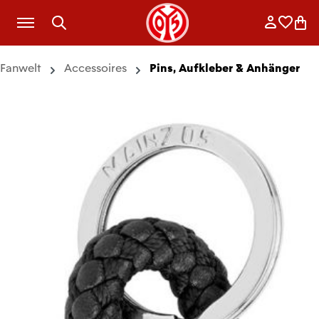
Zum Hauptinhalt springen
Anmelde
Merkli
War
Fanwelt
Accessoires
Pins, Aufkleber & Anhänger