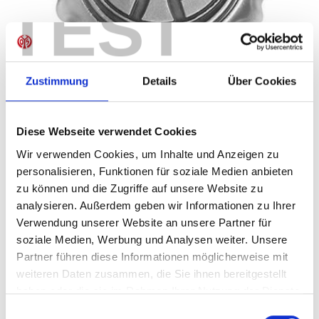
TEST
Zustimmung
Details
Über Cookies
Schlüsselanhänger Kronkorken
Diese Webseite verwendet Cookies
8,95 €
Wir verwenden Cookies, um Inhalte und Anzeigen zu
personalisieren, Funktionen für soziale Medien anbieten
Mitgliederpreis:
8,06 €
zu können und die Zugriffe auf unsere Website zu
Preise inkl. MwSt. zzgl. Versandkosten
analysieren. Außerdem geben wir Informationen zu Ihrer
Produkt Anzahl: Gib den gewünschten Wer
Verwendung unserer Website an unsere Partner für
Anzahl
soziale Medien, Werbung und Analysen weiter. Unsere
Sofort verfügbar, Lieferzeit: 1-3 Tage
Partner führen diese Informationen möglicherweise mit
weiteren Daten zusammen, die Sie ihnen bereitgestellt
haben oder die sie im Rahmen Ihrer Nutzung der Dienste
gesammelt haben.
Einwilligungsauswahl