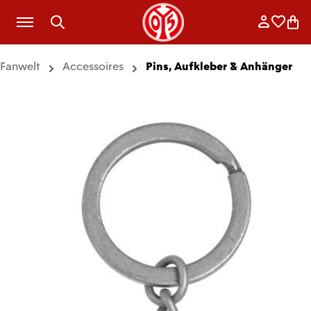
Zum Hauptinhalt springen
Anmelde
Merkli
War
Fanwelt
Accessoires
Pins, Aufkleber & Anhänger