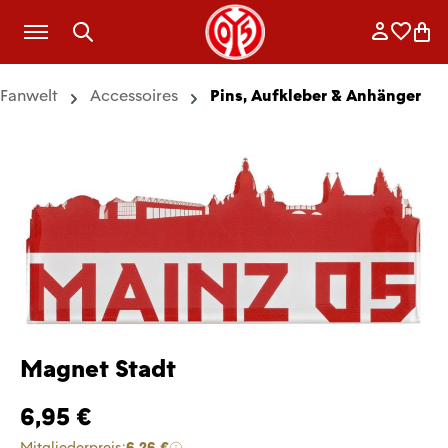
Zum Hauptinhalt springen
Anmelde
Merkli
War
Fanwelt
Accessoires
Pins, Aufkleber & Anhänger
Magnet Stadt
6,95 €
Mitgliederpreis:
6,26 €