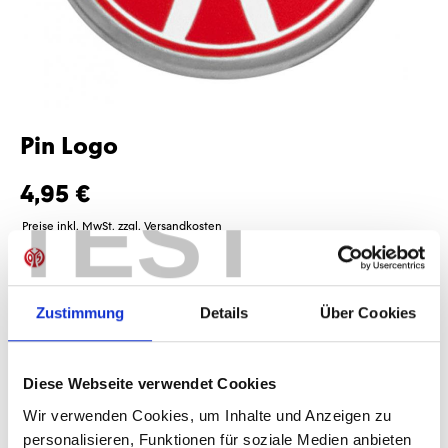
Pin Logo
4,95 €
TEST
Preise inkl. MwSt. zzgl. Versandkosten
Produkt Anzahl: Gib den gewünschten Wer
Anzahl
Sofort verfügbar, Lieferzeit: 1-3 Tage
Zustimmung
Details
Über Cookies
Diese Webseite verwendet Cookies
Wir verwenden Cookies, um Inhalte und Anzeigen zu
IN DEN WARENKORB
personalisieren, Funktionen für soziale Medien anbieten