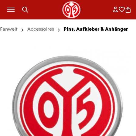
Zum Hauptinhalt springen
Anmelde
Merkli
War
Fanwelt
Accessoires
Pins, Aufkleber & Anhänger