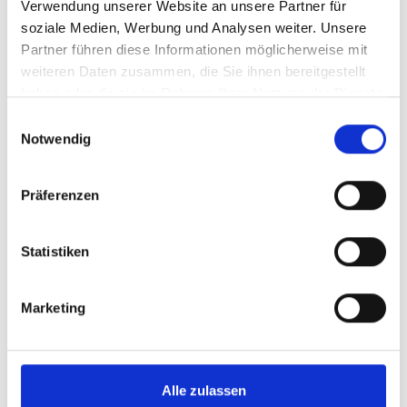
Schlüsselanhänger Würfelspinner
Verwendung unserer Website an unsere Partner für
soziale Medien, Werbung und Analysen weiter. Unsere
9,95 €
Partner führen diese Informationen möglicherweise mit
weiteren Daten zusammen, die Sie ihnen bereitgestellt
Mitgliederpreis:
8,96 €
haben oder die sie im Rahmen Ihrer Nutzung der Dienste
Preise inkl. MwSt. zzgl. Versandkosten
gesammelt haben.
Einwilligungsauswahl
Produkt Anzahl: Gib den gewünschten Wer
Anzahl
Notwendig
Sofort verfügbar, Lieferzeit: 1-3 Tage
Präferenzen
Statistiken
IN DEN WARENKORB
Marketing
Produktdetails
Alle zulassen