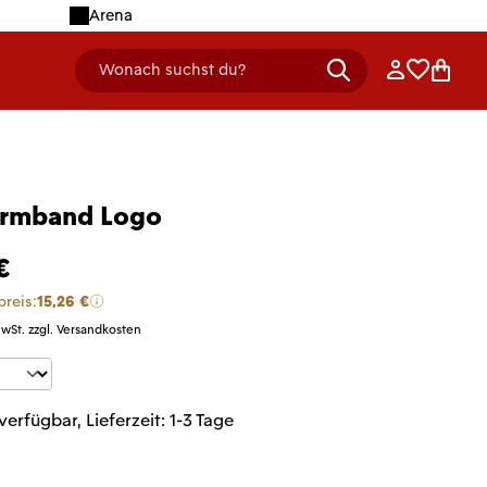
Arena
Anmelden
Merklist
Ware
Wonach suchst du?
header.searchDescription
armband Logo
€
preis:
15,26 €
MwSt. zzgl. Versandkosten
t Anzahl: Gib den gewünschten Wert ein 
verfügbar, Lieferzeit: 1-3 Tage