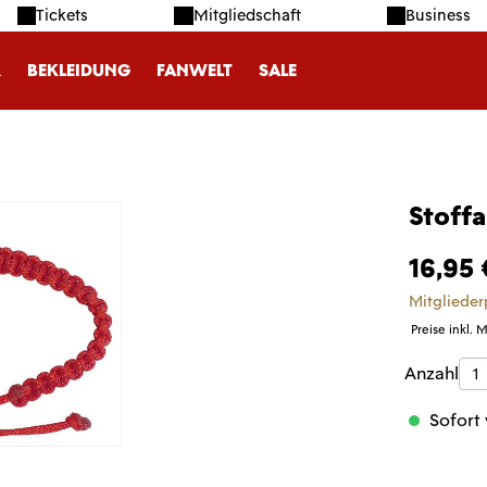
Tickets
Mitgliedschaft
Business
R
BEKLEIDUNG
FANWELT
SALE
Stoff
16,95 
Mitglieder
Preise inkl. 
Produk
Anzahl
Sofort 