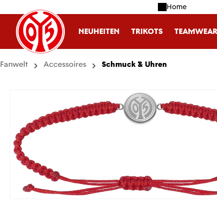
Home
m Hauptinhalt springen
Zur Suche springen
Zur Hauptnavigation springen
NEUHEITEN
TRIKOTS
TEAMWEA
Fanwelt
Accessoires
Schmuck & Uhren