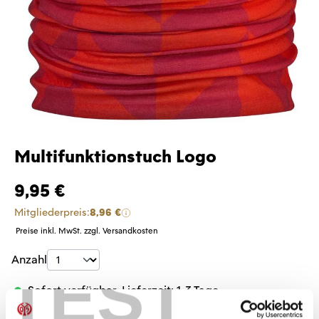
Multifunktionstuch Logo
9,95 €
Mitgliederpreis:
8,96 €
Preise inkl. MwSt. zzgl. Versandkosten
Produkt Anzahl: Gib den gewünschten Wer
Anzahl
TEST
Sofort verfügbar, Lieferzeit: 1-3 Tage