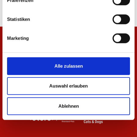
Präferenzen
Statistiken
Marketing
Alle zulassen
Auswahl erlauben
Ablehnen