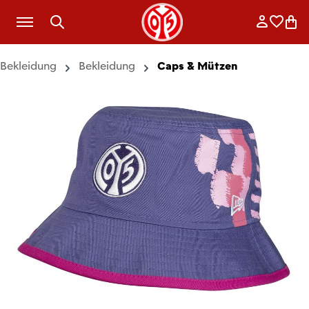
Zum Hauptinhalt springen
Anmelde
Merkli
War
Bekleidung
Bekleidung
Caps & Mützen