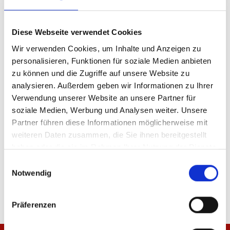
Diese Webseite verwendet Cookies
Produktdetails
Wir verwenden Cookies, um Inhalte und Anzeigen zu
personalisieren, Funktionen für soziale Medien anbieten
zu können und die Zugriffe auf unsere Website zu
analysieren. Außerdem geben wir Informationen zu Ihrer
ÄHNLICHE PRODUKTE
Verwendung unserer Website an unsere Partner für
soziale Medien, Werbung und Analysen weiter. Unsere
Partner führen diese Informationen möglicherweise mit
-50%
-50%
weiteren Daten zusammen, die Sie ihnen bereitgestellt
haben oder die sie im Rahmen Ihrer Nutzung der Dienste
Fischerhut Heimtrikot 25/26
Fischerhut Ausweichtr
gesammelt haben.
Einwilligungsauswahl
Notwendig
19,98 €
39,95 €
19,98 €
39,95 €
Präferenzen