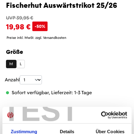
Fischerhut Auswärtstrikot 25/26
UVP 39,95 €
19,98 €
-50%
Preise inkl. MwSt. zzgl. Versandkosten
Größe
auswählen
M
L
Produkt Anzahl: Gib den gewünschten Wer
Anzahl
Sofort verfügbar, Lieferzeit: 1-3 Tage
TEST
IN DEN WARENKORB
Zustimmung
Details
Über Cookies