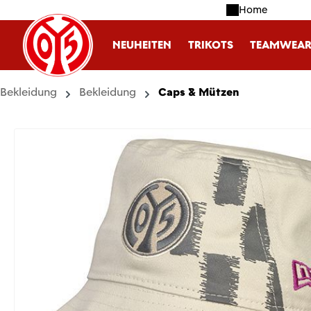
Home
m Hauptinhalt springen
Zur Suche springen
Zur Hauptnavigation springen
NEUHEITEN
TRIKOTS
TEAMWEA
Bekleidung
Bekleidung
Caps & Mützen