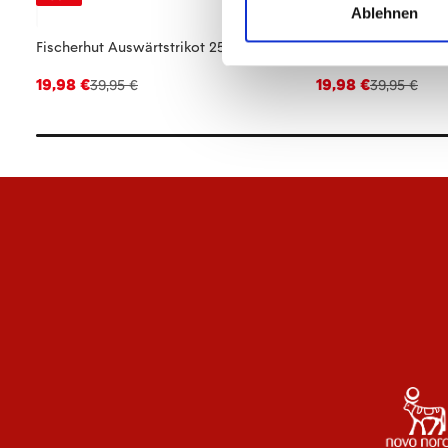
Ablehnen
Fischerhut Auswärtstrikot 25/26
Fischerhut Heimtrik
19,98 €
19,98 €
39,95 €
39,95 €