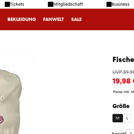
Tickets
Mitgliedschaft
Business
R
BEKLEIDUNG
FANWELT
SALE
Fisch
UVP 39,9
19,98 
Preise inkl. 
Größe
auswäh
M
L
Anzahl