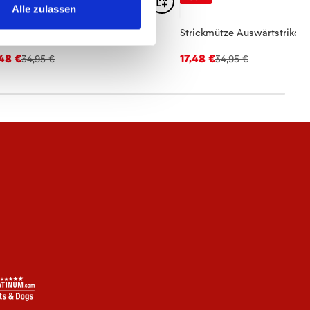
Alle zulassen
rickmütze Ausweichtrikot 25/26
Strickmütze Auswärtstrikot 
,48 €
17,48 €
34,95 €
34,95 €