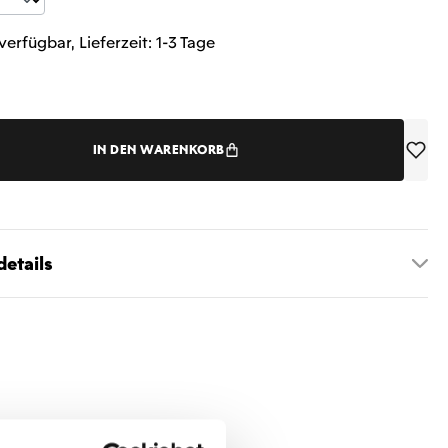
t Anzahl: Gib den gewünschten Wert ein 
verfügbar, Lieferzeit: 1-3 Tage
IN DEN WARENKORB
etails