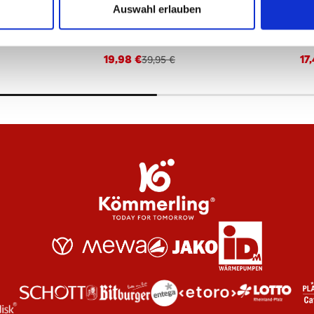
Auswahl erlauben
ot 25/26
Kappe Ausweichtrikot 25/26
St
19,98 €
17
39,95 €