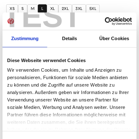
auswählen
TEST
XS
S
M
L
XL
2XL
3XL
5XL
Produkt Anzahl: Gib den gewünschten Wer
Anzahl
Sofort verfügbar, Lieferzeit: 1-3 Tage
Zustimmung
Details
Über Cookies
Diese Webseite verwendet Cookies
Wir verwenden Cookies, um Inhalte und Anzeigen zu
IN DEN WARENKORB
personalisieren, Funktionen für soziale Medien anbieten
zu können und die Zugriffe auf unsere Website zu
analysieren. Außerdem geben wir Informationen zu Ihrer
Verwendung unserer Website an unsere Partner für
Produktdetails
soziale Medien, Werbung und Analysen weiter. Unsere
Partner führen diese Informationen möglicherweise mit
weiteren Daten zusammen, die Sie ihnen bereitgestellt
haben oder die sie im Rahmen Ihrer Nutzung der Dienste
ÄHNLICHE PRODUKTE
gesammelt haben.