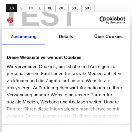
auswählen
TEST
XS
S
M
L
XL
2XL
3XL
5XL
Produkt Anzahl: Gib den gewünschten Wer
Anzahl
Sofort verfügbar, Lieferzeit: 1-3 Tage
Zustimmung
Details
Über Cookies
Diese Webseite verwendet Cookies
Wir verwenden Cookies, um Inhalte und Anzeigen zu
IN DEN WARENKORB
personalisieren, Funktionen für soziale Medien anbieten
zu können und die Zugriffe auf unsere Website zu
analysieren. Außerdem geben wir Informationen zu Ihrer
Verwendung unserer Website an unsere Partner für
Produktdetails
soziale Medien, Werbung und Analysen weiter. Unsere
Partner führen diese Informationen möglicherweise mit
weiteren Daten zusammen, die Sie ihnen bereitgestellt
haben oder die sie im Rahmen Ihrer Nutzung der Dienste
ÄHNLICHE PRODUKTE
gesammelt haben.