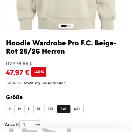
Hoodie Wardrobe Pro F.C. Beige-
Rot 25/26 Herren
UVP 79,95 €
47,97 €
-40%
Preise inkl. MwSt. zzgl. Versandkosten
Größe
auswählen
S
M
L
XL
2XL
3XL
4XL
Produkt Anzahl: Gib den gewünschten Wer
Anzahl