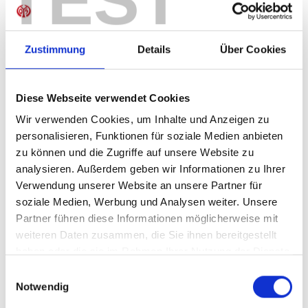
TEST
Sofort verfügbar, Lieferzeit: 1-3 Tage
Zustimmung
Details
Über Cookies
IN DEN WARENKORB
Diese Webseite verwendet Cookies
Wir verwenden Cookies, um Inhalte und Anzeigen zu
personalisieren, Funktionen für soziale Medien anbieten
zu können und die Zugriffe auf unsere Website zu
Produktdetails
analysieren. Außerdem geben wir Informationen zu Ihrer
Verwendung unserer Website an unsere Partner für
soziale Medien, Werbung und Analysen weiter. Unsere
Partner führen diese Informationen möglicherweise mit
ÄHNLICHE PRODUKTE
weiteren Daten zusammen, die Sie ihnen bereitgestellt
haben oder die sie im Rahmen Ihrer Nutzung der Dienste
gesammelt haben.
Einwilligungsauswahl
Notwendig
-40%
-40%