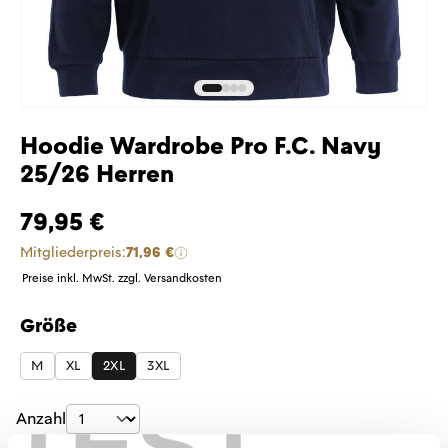
Hoodie Wardrobe Pro F.C. Navy
25/26 Herren
79,95 €
Mitgliederpreis:
71,96 €
Preise inkl. MwSt. zzgl. Versandkosten
Größe
auswählen
M
XL
2XL
3XL
TEST
Produkt Anzahl: Gib den gewünschten Wer
Anzahl