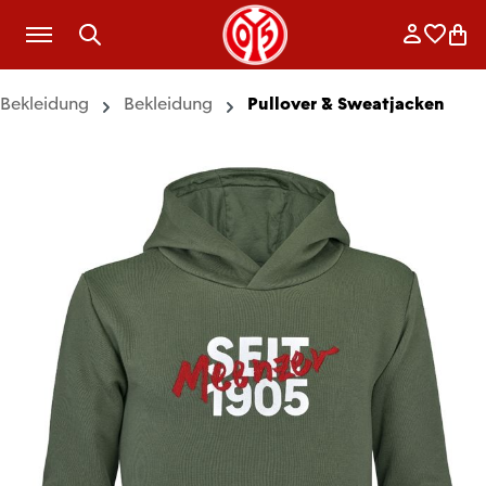
Zum Hauptinhalt springen
Anmelde
Merkli
War
Bekleidung
Bekleidung
Pullover & Sweatjacken