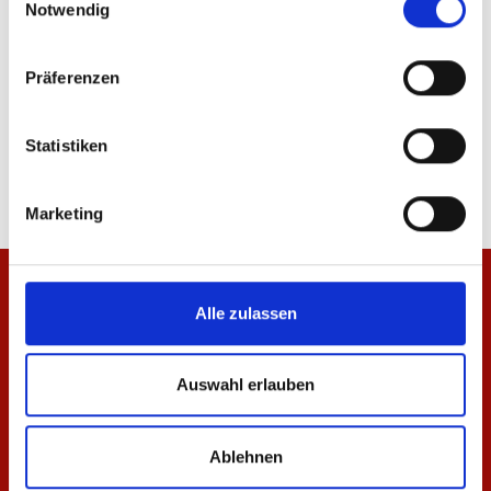
Notwendig
Präferenzen
Baby Hose Mini Meenzer
Baby-Jacke Meenzer
Statistiken
17,95 €
34,95 €
Marketing
Alle zulassen
Auswahl erlauben
Ablehnen