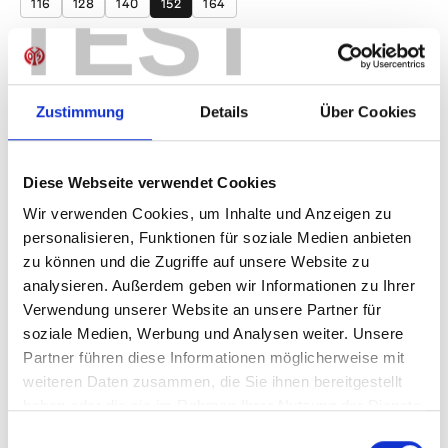
TEST
116
128
140
152
164
Produkt Anzahl: Gib den gewünschten Wer
Anzahl
Sofort verfügbar, Lieferzeit: 1-3 Tage
Zustimmung
Details
Über Cookies
Diese Webseite verwendet Cookies
IN DEN WARENKORB
Wir verwenden Cookies, um Inhalte und Anzeigen zu
personalisieren, Funktionen für soziale Medien anbieten
zu können und die Zugriffe auf unsere Website zu
analysieren. Außerdem geben wir Informationen zu Ihrer
Verwendung unserer Website an unsere Partner für
Produktdetails
soziale Medien, Werbung und Analysen weiter. Unsere
Partner führen diese Informationen möglicherweise mit
weiteren Daten zusammen, die Sie ihnen bereitgestellt
haben oder die sie im Rahmen Ihrer Nutzung der Dienste
ÄHNLICHE PRODUKTE
gesammelt haben.
Einwilligungsauswahl