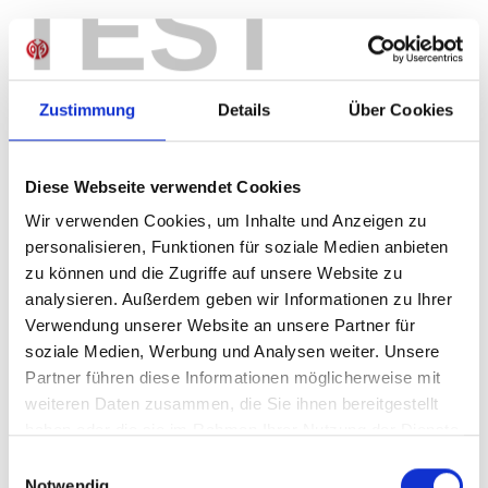
TEST
Produkt Anzahl: Gib den gewünschten Wer
Anzahl
Sofort verfügbar, Lieferzeit: 1-3 Tage
Zustimmung
Details
Über Cookies
Diese Webseite verwendet Cookies
IN DEN WARENKORB
Wir verwenden Cookies, um Inhalte und Anzeigen zu
personalisieren, Funktionen für soziale Medien anbieten
zu können und die Zugriffe auf unsere Website zu
analysieren. Außerdem geben wir Informationen zu Ihrer
Produktdetails
Verwendung unserer Website an unsere Partner für
soziale Medien, Werbung und Analysen weiter. Unsere
Partner führen diese Informationen möglicherweise mit
weiteren Daten zusammen, die Sie ihnen bereitgestellt
ÄHNLICHE PRODUKTE
haben oder die sie im Rahmen Ihrer Nutzung der Dienste
gesammelt haben.
Einwilligungsauswahl
Notwendig