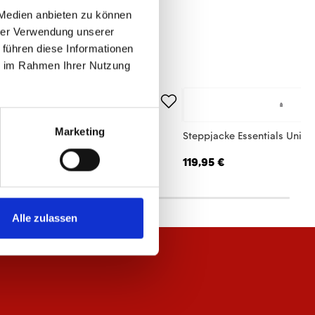
 Medien anbieten zu können
hrer Verwendung unserer
 führen diese Informationen
ie im Rahmen Ihrer Nutzung
Marketing
ke Kleinigkeit Herren
Steppjacke Essentials Unise
,95 €
119,95 €
Alle zulassen