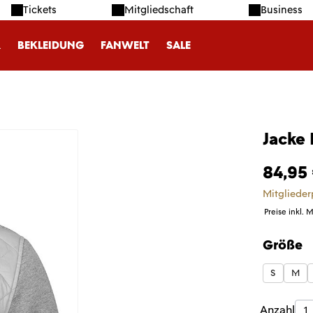
Tickets
Mitgliedschaft
Business
R
BEKLEIDUNG
FANWELT
SALE
Jacke
84,95
Mitglieder
Preise inkl. 
Größe
auswäh
S
M
Produk
Anzahl