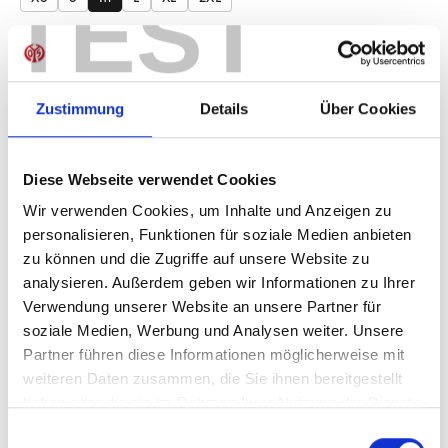
TEST
Produkt Anzahl: Gib den gewünschten Wer
Anzahl
Sofort verfügbar, Lieferzeit: 1-3 Tage
Zustimmung
Details
Über Cookies
Diese Webseite verwendet Cookies
IN DEN WARENKORB
Wir verwenden Cookies, um Inhalte und Anzeigen zu
personalisieren, Funktionen für soziale Medien anbieten
zu können und die Zugriffe auf unsere Website zu
analysieren. Außerdem geben wir Informationen zu Ihrer
Verwendung unserer Website an unsere Partner für
Produktdetails
soziale Medien, Werbung und Analysen weiter. Unsere
Partner führen diese Informationen möglicherweise mit
weiteren Daten zusammen, die Sie ihnen bereitgestellt
haben oder die sie im Rahmen Ihrer Nutzung der Dienste
ÄHNLICHE PRODUKTE
gesammelt haben.
Einwilligungsauswahl