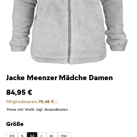
Jacke Meenzer Mädche Damen
84,95 €
Mitgliederpreis:
76,46 €
Preise inkl. MwSt. zzgl. Versandkosten
Größe
auswählen
XS
S
M
L
XL
2XL