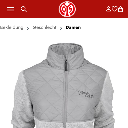
Zum Hauptinhalt springen
Anmelde
Merkli
War
Bekleidung
Geschlecht
Damen