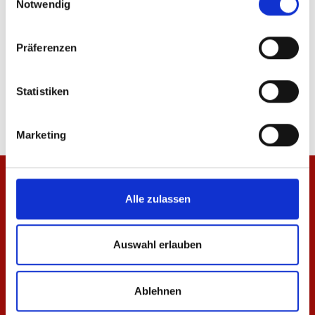
Notwendig
Präferenzen
Jacke Meenzer Herren
T-Shirt Meenzer Mäd
84,95 €
34,95 €
Statistiken
Marketing
Alle zulassen
Auswahl erlauben
Ablehnen