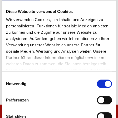
Produktdetails
Diese Webseite verwendet Cookies
Wir verwenden Cookies, um Inhalte und Anzeigen zu
personalisieren, Funktionen für soziale Medien anbieten
zu können und die Zugriffe auf unsere Website zu
ÄHNLICHE PRODUKTE
analysieren. Außerdem geben wir Informationen zu Ihrer
Verwendung unserer Website an unsere Partner für
soziale Medien, Werbung und Analysen weiter. Unsere
Partner führen diese Informationen möglicherweise mit
weiteren Daten zusammen, die Sie ihnen bereitgestellt
haben oder die sie im Rahmen Ihrer Nutzung der Dienste
Kappe Logo
Kappe Logo
gesammelt haben.
Einwilligungsauswahl
34,95 €
19,95 €
Notwendig
Präferenzen
Statistiken