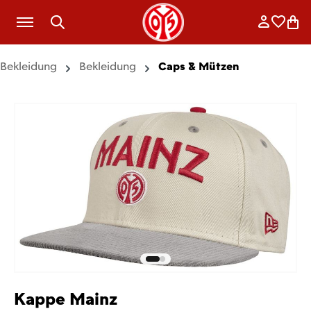
Zum Hauptinhalt springen
Anmelde
Merkli
War
Bekleidung
Bekleidung
Caps & Mützen
Kappe Mainz