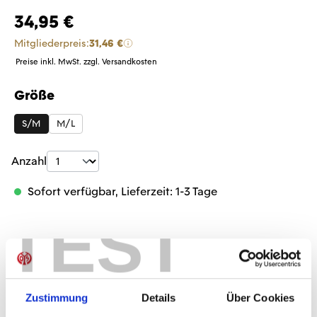
34,95 €
Mitgliederpreis:
31,46 €
Preise inkl. MwSt. zzgl. Versandkosten
Größe
auswählen
S/M
M/L
Produkt Anzahl: Gib den gewünschten Wer
Anzahl
Sofort verfügbar, Lieferzeit: 1-3 Tage
TEST
IN DEN WARENKORB
Zustimmung
Details
Über Cookies