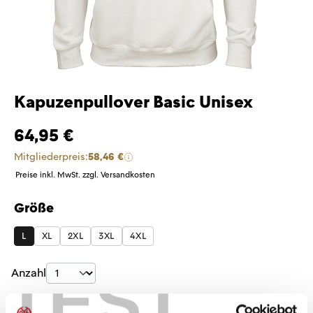
Kapuzenpullover Basic Unisex
64,95 €
Mitgliederpreis:
58,46 €
Preise inkl. MwSt. zzgl. Versandkosten
Größe
auswählen
L
XL
2XL
3XL
4XL
TEST
Produkt Anzahl: Gib den gewünschten Wer
Anzahl
Sofort verfügbar, Lieferzeit: 1-3 Tage