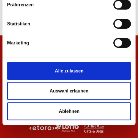
Präferenzen
64,95 €
19,95 €
Statistiken
Marketing
Alle zulassen
Auswahl erlauben
Ablehnen