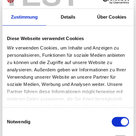
Zustimmung
Details
Über Cookies
IN DEN WARENKORB
Diese Webseite verwendet Cookies
Wir verwenden Cookies, um Inhalte und Anzeigen zu
personalisieren, Funktionen für soziale Medien anbieten
Produktdetails
zu können und die Zugriffe auf unsere Website zu
analysieren. Außerdem geben wir Informationen zu Ihrer
Verwendung unserer Website an unsere Partner für
soziale Medien, Werbung und Analysen weiter. Unsere
ÄHNLICHE PRODUKTE
Partner führen diese Informationen möglicherweise mit
weiteren Daten zusammen, die Sie ihnen bereitgestellt
haben oder die sie im Rahmen Ihrer Nutzung der Dienste
gesammelt haben.
Einwilligungsauswahl
Notwendig
Zip Hoodie Basic Unisex
Kappe Logo