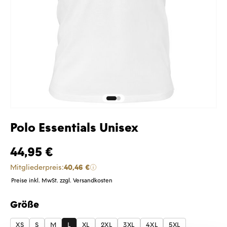
Polo Essentials Unisex
44,95 €
Mitgliederpreis:
40,46 €
Preise inkl. MwSt. zzgl. Versandkosten
Größe
auswählen
XS
S
M
L
XL
2XL
3XL
4XL
5XL