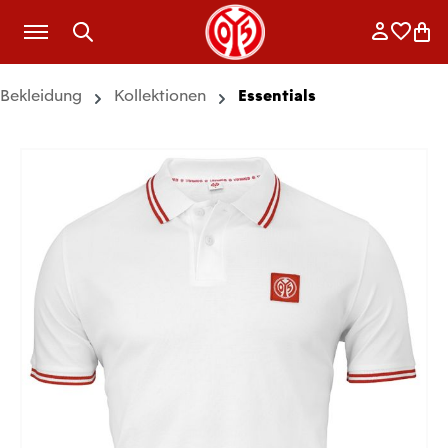
Zum Hauptinhalt springen
Anmelde
Merkli
War
Bekleidung
Kollektionen
Essentials