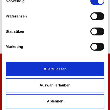
Notwendig
Präferenzen
T-Shirt Essentials Weiß Unisex
T-Shirt Essentials Nav
29,95 €
29,95 €
Statistiken
Marketing
Alle zulassen
Auswahl erlauben
Ablehnen