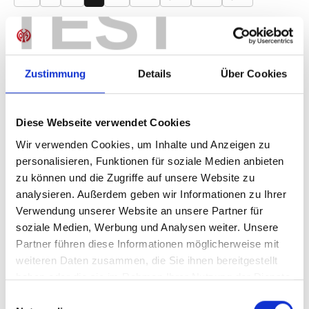
TEST
Produkt Anzahl: Gib den gewünschten Wer
Anzahl
Sofort verfügbar, Lieferzeit: 1-3 Tage
Zustimmung
Details
Über Cookies
Diese Webseite verwendet Cookies
IN DEN WARENKORB
Wir verwenden Cookies, um Inhalte und Anzeigen zu
personalisieren, Funktionen für soziale Medien anbieten
zu können und die Zugriffe auf unsere Website zu
analysieren. Außerdem geben wir Informationen zu Ihrer
Produktdetails
Verwendung unserer Website an unsere Partner für
soziale Medien, Werbung und Analysen weiter. Unsere
Partner führen diese Informationen möglicherweise mit
weiteren Daten zusammen, die Sie ihnen bereitgestellt
haben oder die sie im Rahmen Ihrer Nutzung der Dienste
ÄHNLICHE PRODUKTE
gesammelt haben.
Einwilligungsauswahl