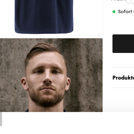
Sofort 
Produktd
T