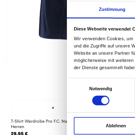
Zustimmung
Diese Webseite verwendet 
Wir verwenden Cookies, um I
und die Zugriffe auf unsere 
Website an unsere Partner fü
möglicherweise mit weiteren
der Dienste gesammelt habe
Einwilligungsauswahl
Notwendig
-40%
T-Shirt Wardrobe Pro F.C. Navy 25/26
Polo Wardrobe Pro F
Ablehnen
Herren
Herren
29,95 €
20,97 €
34,95 €