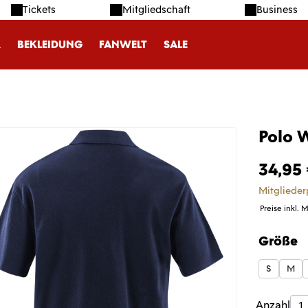
Tickets
Mitgliedschaft
Business
R
BEKLEIDUNG
FANWELT
SALE
Polo 
34,95
Mitglieder
Preise inkl. 
Größe
auswäh
S
M
Produk
Anzahl