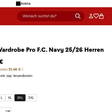
Arena
Anmelden
Merklist
Ware
Wonach suchst du?
header.searchDescription
Wardrobe Pro F.C. Navy 25/26 Herren
 €
preis:
31,46 €
MwSt. zzgl. Versandkosten
len
L
XL
2XL
3XL
t Anzahl: Gib den gewünschten Wert ein 