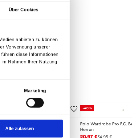
Über Cookies
 Medien anbieten zu können
hrer Verwendung unserer
 führen diese Informationen
ie im Rahmen Ihrer Nutzung
Marketing
-40%
se Wardrobe Pro F.C. 25/26 Herren
Polo Wardrobe Pro F.C. Bei
Alle zulassen
Herren
,95 €
20,97 €
34,95 €