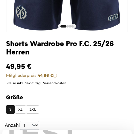
Shorts Wardrobe Pro F.C. 25/26
Herren
49,95 €
Mitgliederpreis:
44,96 €
Preise inkl. MwSt. zzgl. Versandkosten
Größe
auswählen
S
XL
3XL
TEST
Produkt Anzahl: Gib den gewünschten Wer
Anzahl